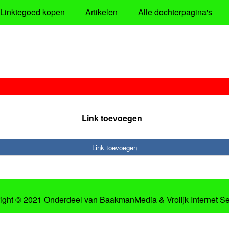
Linktegoed kopen
Artikelen
Alle dochterpagina's
Link toevoegen
Link toevoegen
ight © 2021 Onderdeel van
BaakmanMedia
&
Vrolijk Internet S